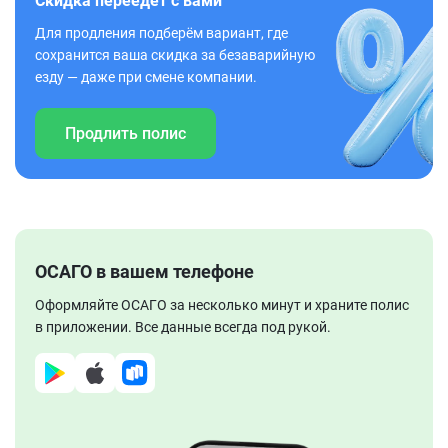
Скидка переедет с вами
Для продления подберём вариант, где
сохранится ваша скидка за безаварийную
езду — даже при смене компании.
Продлить полис
ОСАГО в вашем телефоне
Оформляйте ОСАГО за несколько минут и храните полис
в приложении. Все данные всегда под рукой.