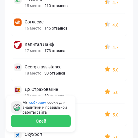
4.7
15 место
210 отзывов
Согласие
4.8
16 место
146 отзывов
Капитал Лайф
4.7
17 место
173 отзыва
Georgia assistance
5.0
18 место
30 отзывов
Д2 Страхование
5.0
19 место
10 отзывов
Мы
собираем
cookie для
аналитики и правильной
АйАйСи
работы
сайта
5.0
20 место
7 отзывов
Окей
OxySport
5.0