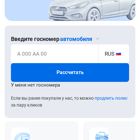
Введите госномер
автомобиля
А 000 АА 00
RUS
Рассчитать
У меня нет госномера
Если вы ранее покупали у нас, то можно
продлить полис
за пару кликов