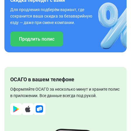
Скидка переедет с вами
Для продления подберём вариант, где
сохранится ваша скидка за безаварийную
езду — даже при смене компании.
Продлить полис
ОСАГО в вашем телефоне
Оформляйте ОСАГО за несколько минут и храните полис
в приложении. Все данные всегда под рукой.