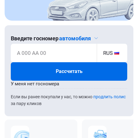
Введите госномер
автомобиля
А 000 АА 00
RUS
Рассчитать
У меня нет госномера
Если вы ранее покупали у нас, то можно
продлить полис
за пару кликов