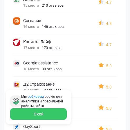
4.7
15 место
210 отзывов
Согласие
4.8
16 место
146 отзывов
Капитал Лайф
4.7
17 место
173 отзыва
Georgia assistance
5.0
18 место
30 отзывов
Д2 Страхование
5.0
19 место
10 отзывов
Мы
собираем
cookie для
аналитики и правильной
АйАйСи
работы
сайта
5.0
20 место
7 отзывов
Окей
OxySport
5.0