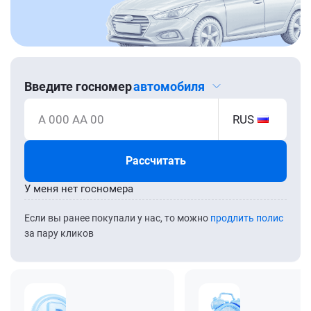
Введите госномер
автомобиля
А 000 АА 00
RUS
Рассчитать
У меня нет госномера
Если вы ранее покупали у нас, то можно
продлить полис
за пару кликов