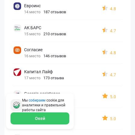
Евроинс
4.8
14 место
187 отзывов
АК БАРС
4.7
15 место
210 отзывов
Согласие
4.8
16 место
146 отзывов
Капитал Лайф
4.7
17 место
173 отзыва
Georgia assistance
5.0
18 место
30 отзывов
Мы
собираем
cookie для
аналитики и правильной
работы
сайта
Д2 Страхование
Окей
5.0
19 место
10 отзывов