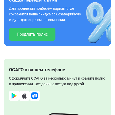
Скидка переедет с вами
Для продления подберём вариант, где
сохранится ваша скидка за безаварийную
езду — даже при смене компании.
Продлить полис
ОСАГО в вашем телефоне
Оформляйте ОСАГО за несколько минут и храните полис
в приложении. Все данные всегда под рукой.