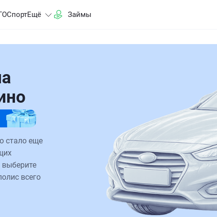
ГО
Спорт
Ещё
Займы
на
ино
о стало еще
щих
 выберите
полис всего