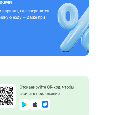
 вами
 вариант, где сохранится
ийную езду — даже при
Отсканируйте QR-код, чтобы
скачать приложение