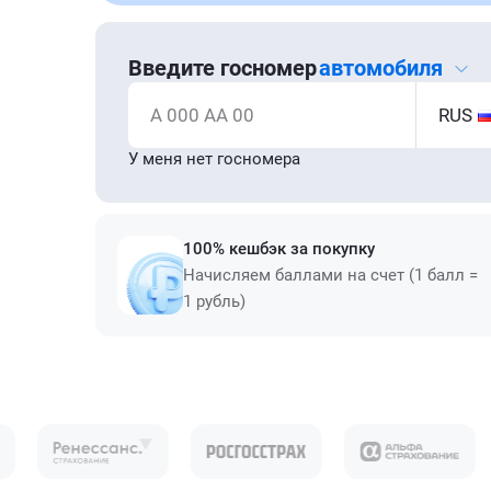
Введите госномер
автомобиля
А 000 АА 00
RUS
У меня нет госномера
100% кешбэк за покупку
Начисляем баллами на счет (1 балл =
1 рубль)