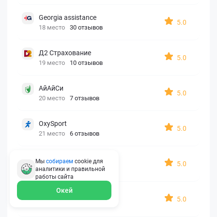
Georgia assistance
5.0
18 место
30 отзывов
Д2 Страхование
5.0
19 место
10 отзывов
АйАйСи
5.0
20 место
7 отзывов
OxySport
5.0
21 место
6 отзывов
ERGO AXA
Мы
собираем
cookie для
5.0
22 место
2 отзыва
аналитики и правильной
работы
сайта
Окей
Oxy Travel Premium
5.0
23 место
1 отзыв