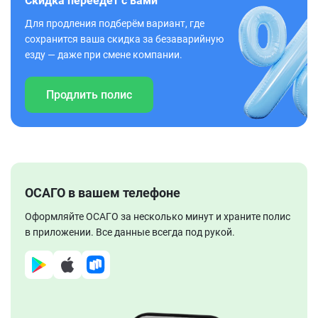
Скидка переедет с вами
Для продления подберём вариант, где
сохранится ваша скидка за безаварийную
езду — даже при смене компании.
Продлить полис
ОСАГО в вашем телефоне
Оформляйте ОСАГО за несколько минут и храните полис
в приложении. Все данные всегда под рукой.