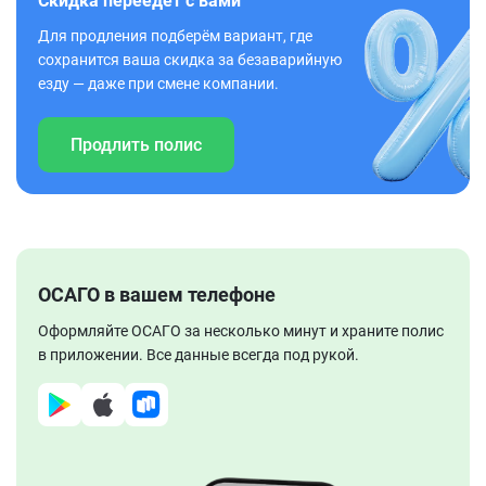
Скидка переедет с вами
Для продления подберём вариант, где
сохранится ваша скидка за безаварийную
езду — даже при смене компании.
Продлить полис
ОСАГО в вашем телефоне
Оформляйте ОСАГО за несколько минут и храните полис
в приложении. Все данные всегда под рукой.