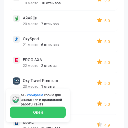
19 место
10 отзывов
АйАйСи
5.0
20 место
7 отзывов
OxySport
5.0
21 место
6 отзывов
ERGO AXA
5.0
22 место
2 отзыва
Oxy Travel Premium
5.0
23 место
1 отзыв
Мы
собираем
cookie для
аналитики и правильной
УралСиб
5.0
работы
сайта
24 место
1 отзыв
Окей
МАКС
4.9