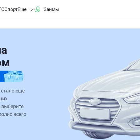
ГО
Спорт
Ещё
Займы
на
ом
 стало еще
щих
 выберите
полис всего