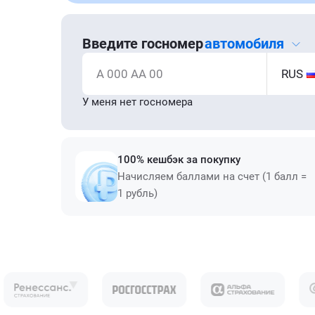
Введите госномер
автомобиля
А 000 АА 00
RUS
У меня нет госномера
100% кешбэк за покупку
Начисляем баллами на счет (1 балл =
1 рубль)