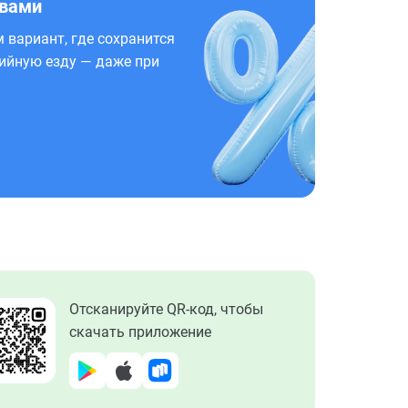
 вами
 вариант, где сохранится
ийную езду — даже при
Отсканируйте QR-код, чтобы
скачать приложение