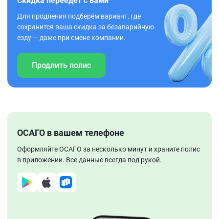
Скидка переедет с вами
Для продления подберём вариант, где
сохранится ваша скидка за безаварийную
езду — даже при смене компании.
Продлить полис
ОСАГО в вашем телефоне
Оформляйте ОСАГО за несколько минут и храните полис
в приложении. Все данные всегда под рукой.