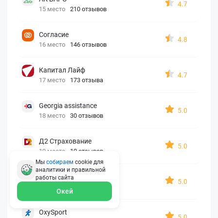
4.7
15 место
210 отзывов
Согласие
4.8
16 место
146 отзывов
Капитал Лайф
4.7
17 место
173 отзыва
Georgia assistance
5.0
18 место
30 отзывов
Д2 Страхование
5.0
19 место
10 отзывов
Мы
собираем
cookie для
аналитики и правильной
АйАйСи
работы
сайта
5.0
20 место
7 отзывов
Окей
OxySport
5.0