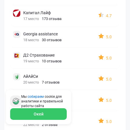
Капитал Лайф
4.7
17 место
173 отзыва
Georgia assistance
5.0
18 место
30 отзывов
Д2 Страхование
5.0
19 место
10 отзывов
АйАйСи
5.0
20 место
7 отзывов
Мы
собираем
cookie для
OxySport
5.0
аналитики и правильной
21 место
6 отзывов
работы
сайта
Окей
ERGO AXA
5.0
22 место
2 отзыва