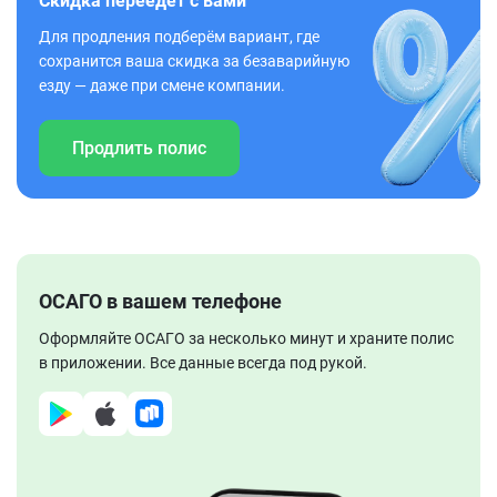
Скидка переедет с вами
Для продления подберём вариант, где
сохранится ваша скидка за безаварийную
езду — даже при смене компании.
Продлить полис
ОСАГО в вашем телефоне
Оформляйте ОСАГО за несколько минут и храните полис
в приложении. Все данные всегда под рукой.