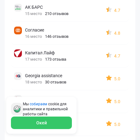
АК БАРС
4.7
15 место
210 отзывов
Согласие
4.8
16 место
146 отзывов
Капитал Лайф
4.7
17 место
173 отзыва
Georgia assistance
5.0
18 место
30 отзывов
Д2 Страхование
5.0
Мы
собираем
cookie для
19 место
10 отзывов
аналитики и правильной
работы
сайта
АйАйСи
Окей
5.0
20 место
7 отзывов