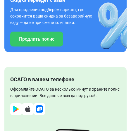
Скидка переедет с вами
Для продления подберём вариант, где
сохранится ваша скидка за безаварийную
езду — даже при смене компании.
Продлить полис
ОСАГО в вашем телефоне
Оформляйте ОСАГО за несколько минут и храните полис
в приложении. Все данные всегда под рукой.