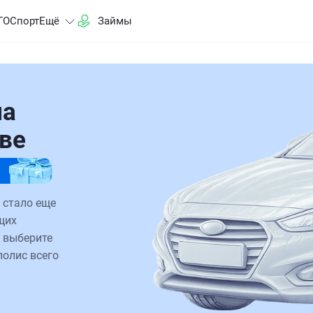
ГО
Спорт
Ещё
Займы
на
ове
 стало еще
щих
 выберите
полис всего