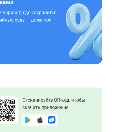
 вами
 вариант, где сохранится
ийную езду — даже при
Отсканируйте QR-код, чтобы
скачать приложение