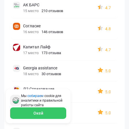
АК БАРС
4.7
15 место
210 отзывов
Согласие
4.8
16 место
146 отзывов
Капитал Лайф
4.7
17 место
173 отзыва
Georgia assistance
5.0
18 место
30 отзывов
Д2 Страхование
5.0
19 место
10 отзывов
Мы
собираем
cookie для
аналитики и правильной
работы
сайта
АйАйСи
5.0
Окей
20 место
7 отзывов