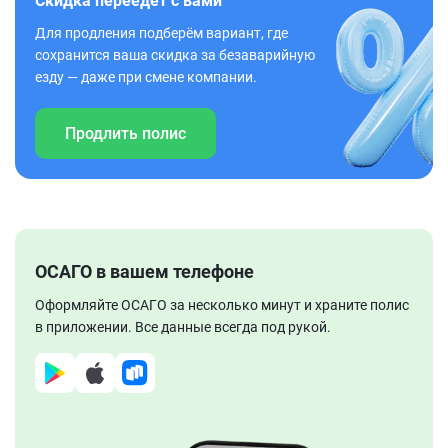
Скидка переедет с вами
Для продления подберём вариант, где
сохранится ваша скидка за безаварийную
езду — даже при смене компании.
Продлить полис
ОСАГО в вашем телефоне
Оформляйте ОСАГО за несколько минут и храните полис
в приложении. Все данные всегда под рукой.