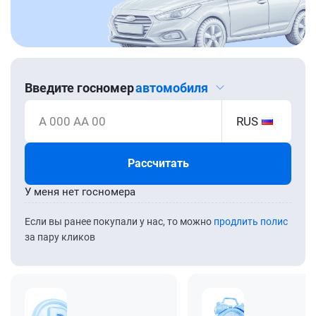
Введите госномер
автомобиля
А 000 АА 00
RUS
Рассчитать
У меня нет госномера
Если вы ранее покупали у нас, то можно
продлить полис
за пару кликов