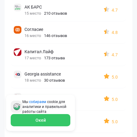
АК БАРС
4.7
15 место
210 отзывов
Согласие
4.8
16 место
146 отзывов
Капитал Лайф
4.7
17 место
173 отзыва
Georgia assistance
5.0
18 место
30 отзывов
Д2 Страхование
5.0
Мы
собираем
cookie для
19 место
10 отзывов
аналитики и правильной
работы
сайта
АйАйСи
Окей
5.0
20 место
7 отзывов