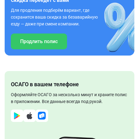
Скидка переедет с вами
Для продления подберём вариант, где
сохранится ваша скидка за безаварийную
езду — даже при смене компании.
Продлить полис
ОСАГО в вашем телефоне
Оформляйте ОСАГО за несколько минут и храните полис
в приложении. Все данные всегда под рукой.