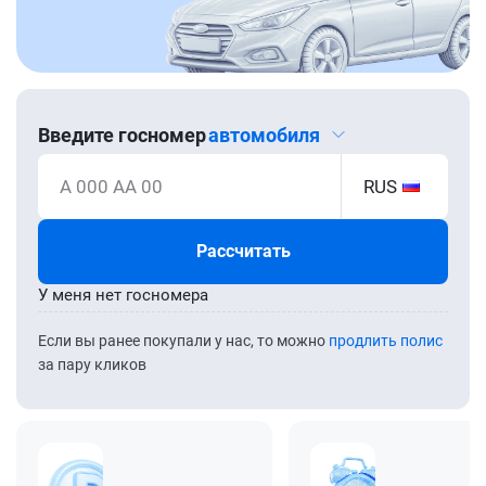
Введите госномер
автомобиля
А 000 АА 00
RUS
Рассчитать
У меня нет госномера
Если вы ранее покупали у нас, то можно
продлить полис
за пару кликов