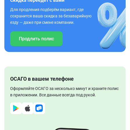
Скидка переедет с вами
Для продления подберём вариант, где
сохранится ваша скидка за безаварийную
езду — даже при смене компании.
Продлить полис
ОСАГО в вашем телефоне
Оформляйте ОСАГО за несколько минут и храните полис
в приложении. Все данные всегда под рукой.