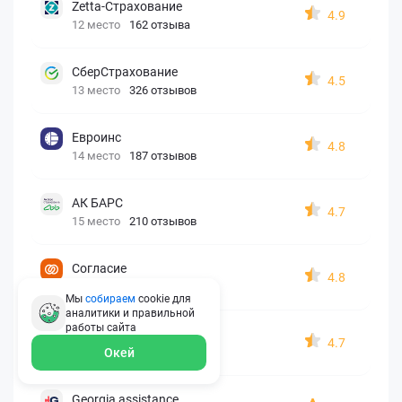
Zetta-Страхование
4.9
12 место
162 отзыва
СберСтрахование
4.5
13 место
326 отзывов
Евроинс
4.8
14 место
187 отзывов
АК БАРС
4.7
15 место
210 отзывов
Согласие
4.8
16 место
146 отзывов
Мы
собираем
cookie для
аналитики и правильной
работы
сайта
Капитал Лайф
4.7
17 место
173 отзыва
Окей
Georgia assistance