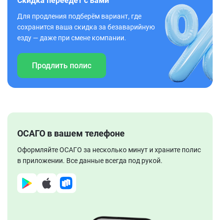
Скидка переедет с вами
Для продления подберём вариант, где
сохранится ваша скидка за безаварийную
езду — даже при смене компании.
Продлить полис
ОСАГО в вашем телефоне
Оформляйте ОСАГО за несколько минут и храните полис
в приложении. Все данные всегда под рукой.