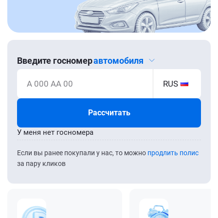
Введите госномер
автомобиля
А 000 АА 00
RUS
Рассчитать
У меня нет госномера
Если вы ранее покупали у нас, то можно
продлить полис
за пару кликов