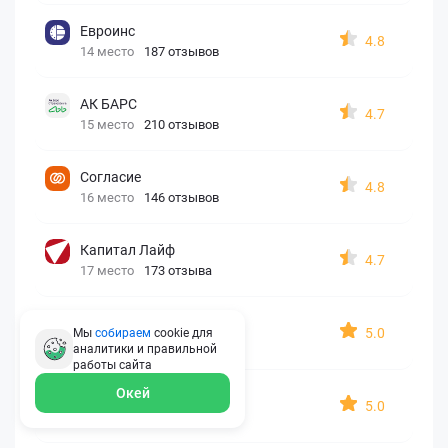
Евроинс
4.8
14 место
187 отзывов
АК БАРС
4.7
15 место
210 отзывов
Согласие
4.8
16 место
146 отзывов
Капитал Лайф
4.7
17 место
173 отзыва
Georgia assistance
5.0
Мы
собираем
cookie для
18 место
30 отзывов
аналитики и правильной
работы
сайта
Окей
Д2 Страхование
5.0
19 место
10 отзывов