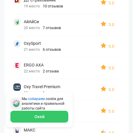
5.0
19 место
10 отзывов
АйАйСи
5.0
20 место
7 отзывов
OxySport
5.0
21 место
6 отзывов
ERGO AXA
5.0
22 место
2 отзыва
Oxy Travel Premium
5.0
23 место
1 отзыв
Мы
собираем
cookie для
аналитики и правильной
УралСиб
работы
сайта
5.0
24 место
1 отзыв
Окей
МАКС
4.9