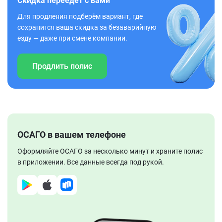
Скидка переедет с вами
Для продления подберём вариант, где
сохранится ваша скидка за безаварийную
езду — даже при смене компании.
Продлить полис
ОСАГО в вашем телефоне
Оформляйте ОСАГО за несколько минут и храните полис
в приложении. Все данные всегда под рукой.