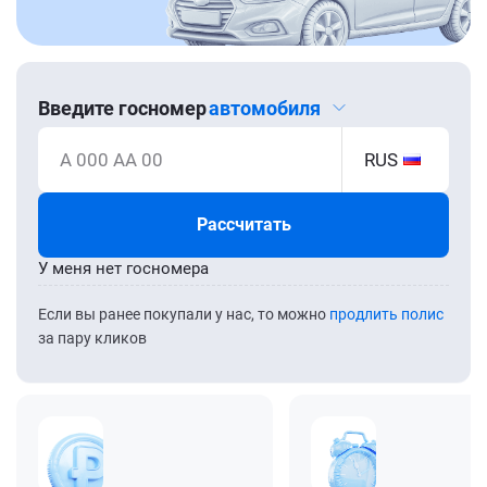
Введите госномер
автомобиля
А 000 АА 00
RUS
Рассчитать
У меня нет госномера
Если вы ранее покупали у нас, то можно
продлить полис
за пару кликов