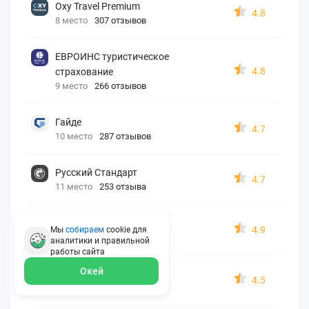
Oxy Travel Premium
4.8
8 место
307 отзывов
ЕВРОИНС туристическое
4.8
страхование
9 место
266 отзывов
Гайде
4.7
10 место
287 отзывов
Русский Стандарт
4.7
11 место
253 отзыва
Zetta-Страхование
4.9
Мы
собираем
cookie для
12 место
162 отзыва
аналитики и правильной
работы
сайта
Окей
СберСтрахование
4.5
13 место
326 отзывов