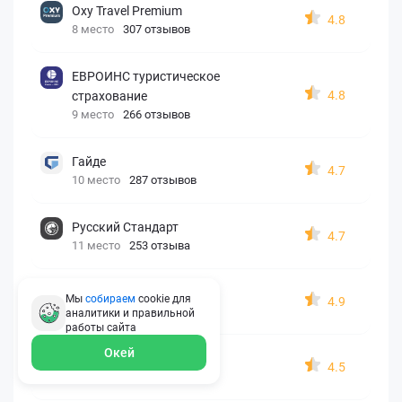
Oxy Travel Premium
4.8
8 место
307 отзывов
ЕВРОИНС туристическое
4.8
страхование
9 место
266 отзывов
Гайде
4.7
10 место
287 отзывов
Русский Стандарт
4.7
11 место
253 отзыва
Zetta-Страхование
Мы
собираем
cookie для
4.9
12 место
162 отзыва
аналитики и правильной
работы
сайта
Окей
СберСтрахование
4.5
13 место
326 отзывов