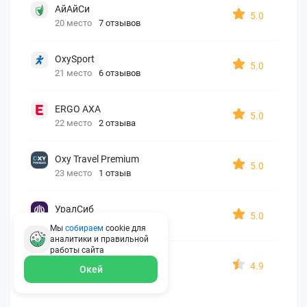
АйАйСи
5.0
20 место
7 отзывов
OxySport
5.0
21 место
6 отзывов
ERGO AXA
5.0
22 место
2 отзыва
Oxy Travel Premium
5.0
23 место
1 отзыв
УралСиб
5.0
24 место
1 отзыв
Мы
собираем
cookie для
аналитики и правильной
работы
сайта
МАКС
4.9
Окей
25 место
15 отзывов