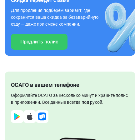
Скидка переедет с вами
Для продления подберём вариант, где
сохранится ваша скидка за безаварийную
езду — даже при смене компании.
Продлить полис
ОСАГО в вашем телефоне
Оформляйте ОСАГО за несколько минут и храните полис
в приложении. Все данные всегда под рукой.