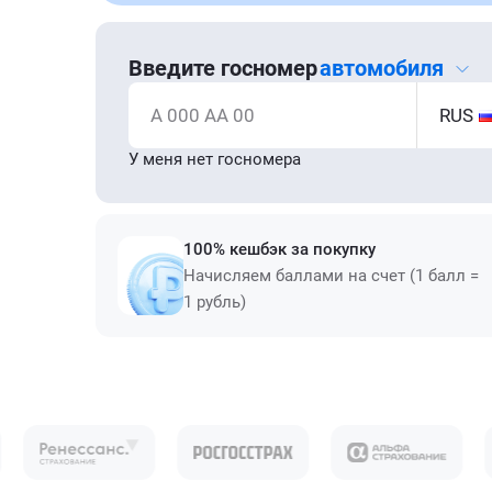
Введите госномер
автомобиля
А 000 АА 00
RUS
У меня нет госномера
100% кешбэк за покупку
Начисляем баллами на счет (1 балл =
1 рубль)