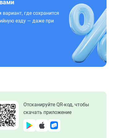
 вами
 вариант, где сохранится
ийную езду — даже при
Отсканируйте QR-код, чтобы
скачать приложение