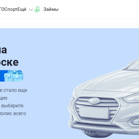
ГО
Спорт
Ещё
Займы
на
рске
е стало еще
щих
 выберите
полис всего