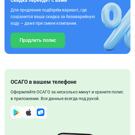
Скидка переедет с вами
Для продления подберём вариант, где
сохранится ваша скидка за безаварийную
езду — даже при смене компании.
Продлить полис
ОСАГО в вашем телефоне
Оформляйте ОСАГО за несколько минут и храните полис
в приложении. Все данные всегда под рукой.