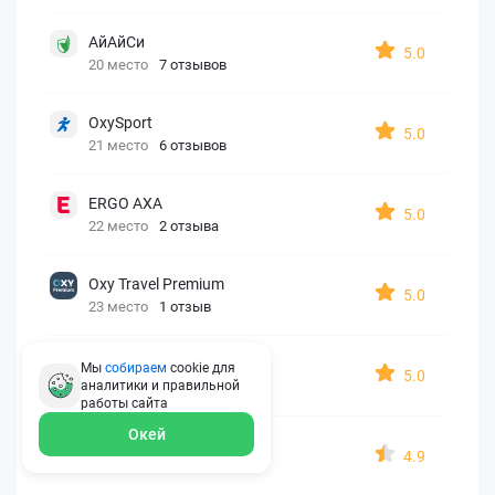
АйАйСи
5.0
20 место
7 отзывов
OxySport
5.0
21 место
6 отзывов
ERGO AXA
5.0
22 место
2 отзыва
Oxy Travel Premium
5.0
23 место
1 отзыв
УралСиб
Мы
собираем
cookie для
5.0
аналитики и правильной
24 место
1 отзыв
работы
сайта
Окей
МАКС
4.9
25 место
15 отзывов