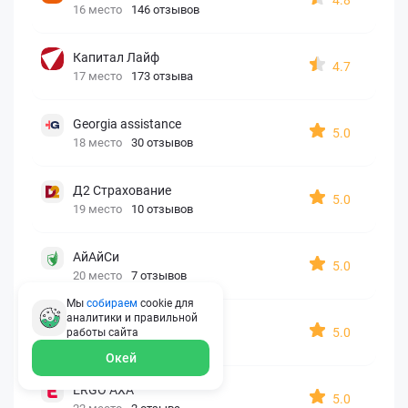
16 место
146 отзывов
Капитал Лайф
4.7
17 место
173 отзыва
Georgia assistance
5.0
18 место
30 отзывов
Д2 Страхование
5.0
19 место
10 отзывов
АйАйСи
5.0
20 место
7 отзывов
Мы
собираем
cookie для
аналитики и правильной
OxySport
5.0
работы
сайта
21 место
6 отзывов
Окей
ERGO AXA
5.0