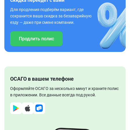
Скидка переедет с вами
Для продления подберём вариант, где
сохранится ваша скидка за безаварийную
езду — даже при смене компании.
Продлить полис
ОСАГО в вашем телефоне
Оформляйте ОСАГО за несколько минут и храните полис
в приложении. Все данные всегда под рукой.