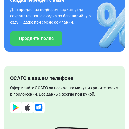
Скидка переедет с вами
Для продления подберём вариант, где
сохранится ваша скидка за безаварийную
езду — даже при смене компании.
Продлить полис
ОСАГО в вашем телефоне
Оформляйте ОСАГО за несколько минут и храните полис
в приложении. Все данные всегда под рукой.