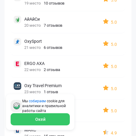
19 место
10 отзывов
АйАйСи
5.0
20 место
7 отзывов
OxySport
5.0
21 место
6 отзывов
ERGO AXA
5.0
22 место
2 отзыва
Oxy Travel Premium
5.0
23 место
1 отзыв
Мы
собираем
cookie для
аналитики и правильной
УралСиб
5.0
работы
сайта
24 место
1 отзыв
Окей
МАКС
4.9