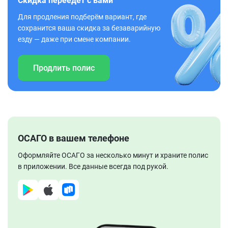
Скидка переедет с вами
Для продления подберём вариант, где
сохранится ваша скидка за безаварийную
езду — даже при смене компании.
Продлить полис
ОСАГО в вашем телефоне
Оформляйте ОСАГО за несколько минут и храните полис
в приложении. Все данные всегда под рукой.