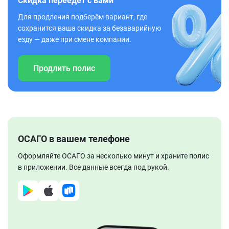
Скидка переедет с вами
Для продления подберём вариант, где
сохранится ваша скидка за безаварийную
езду — даже при смене компании.
Продлить полис
ОСАГО в вашем телефоне
Оформляйте ОСАГО за несколько минут и храните полис
в приложении. Все данные всегда под рукой.