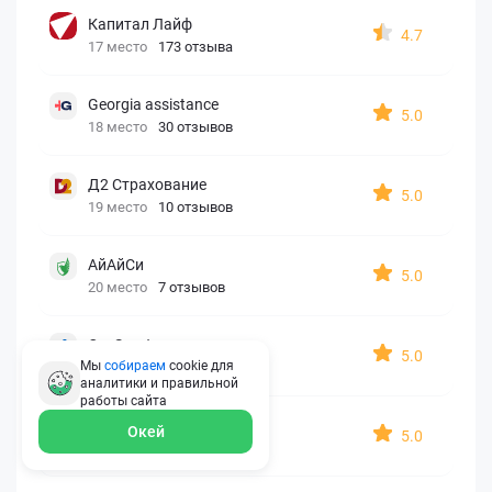
Капитал Лайф
4.7
17 место
173 отзыва
Georgia assistance
5.0
18 место
30 отзывов
Д2 Страхование
5.0
19 место
10 отзывов
АйАйСи
5.0
20 место
7 отзывов
OxySport
5.0
Мы
собираем
cookie для
21 место
6 отзывов
аналитики и правильной
работы
сайта
ERGO AXA
Окей
5.0
22 место
2 отзыва