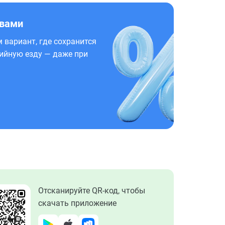
 вами
 вариант, где сохранится
ийную езду — даже при
Отсканируйте QR-код, чтобы
скачать приложение