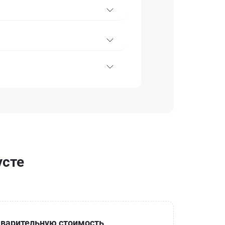
усте
варительную стоимость