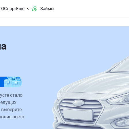
ГО
Спорт
Ещё
Займы
на
усте стало
ведущих
 выберите
полис всего