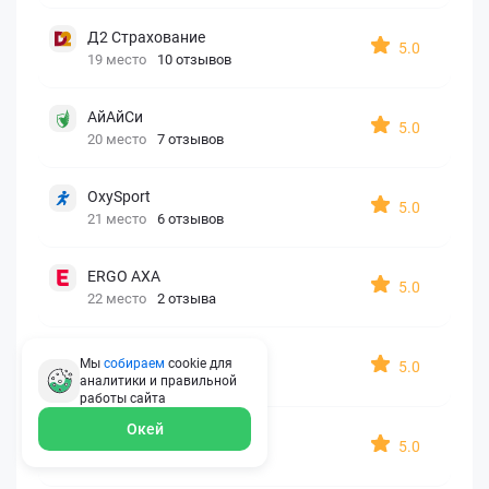
Д2 Страхование
5.0
19 место
10 отзывов
АйАйСи
5.0
20 место
7 отзывов
OxySport
5.0
21 место
6 отзывов
ERGO AXA
5.0
22 место
2 отзыва
Oxy Travel Premium
Мы
собираем
cookie для
5.0
23 место
1 отзыв
аналитики и правильной
работы
сайта
Окей
УралСиб
5.0
24 место
1 отзыв