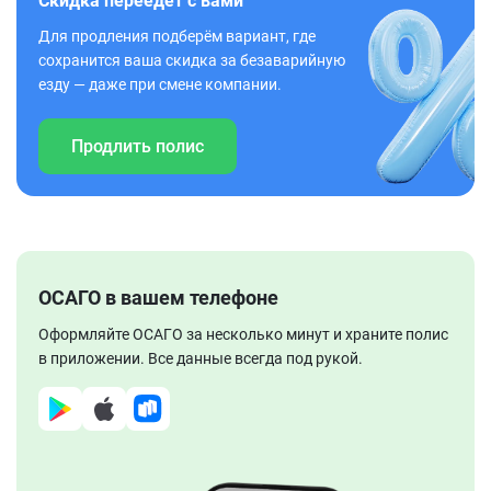
Скидка переедет с вами
Для продления подберём вариант, где
сохранится ваша скидка за безаварийную
езду — даже при смене компании.
Продлить полис
ОСАГО в вашем телефоне
Оформляйте ОСАГО за несколько минут и храните полис
в приложении. Все данные всегда под рукой.