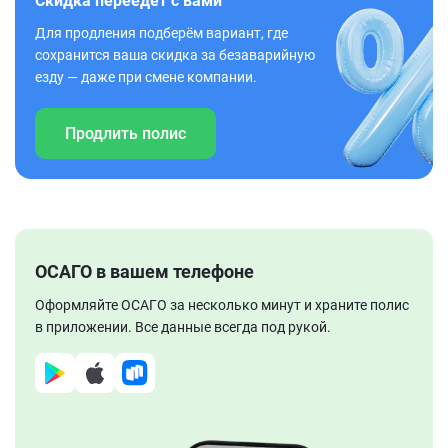
Скидка переедет с вами
Для продления подберём вариант, где
сохранится ваша скидка за безаварийную
езду — даже при смене компании.
Продлить полис
ОСАГО в вашем телефоне
Оформляйте ОСАГО за несколько минут и храните полис
в приложении. Все данные всегда под рукой.