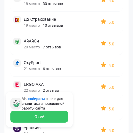
5.0
18 место
30 отзывов
Д2 Страхование
5.0
19 место
10 отзывов
АйАйСи
5.0
20 место
7 отзывов
OxySport
5.0
21 место
6 отзывов
ERGO AXA
5.0
22 место
2 отзыва
Мы
собираем
cookie для
аналитики и правильной
Oxy Travel Premium
работы
сайта
5.0
23 место
1 отзыв
Окей
УралСиб
5.0