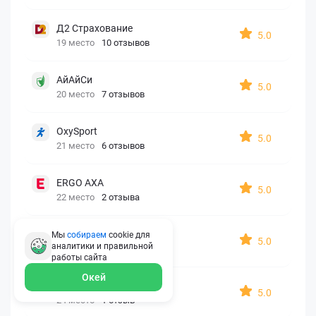
Д2 Страхование
5.0
19 место
10 отзывов
АйАйСи
5.0
20 место
7 отзывов
OxySport
5.0
21 место
6 отзывов
ERGO AXA
5.0
22 место
2 отзыва
Oxy Travel Premium
Мы
собираем
cookie для
5.0
аналитики и правильной
23 место
1 отзыв
работы
сайта
Окей
УралСиб
5.0
24 место
1 отзыв