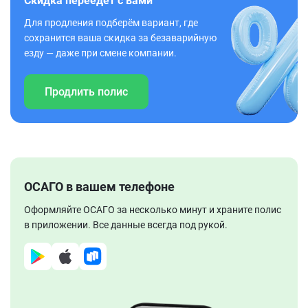
Скидка переедет с вами
Для продления подберём вариант, где
сохранится ваша скидка за безаварийную
езду — даже при смене компании.
Продлить полис
ОСАГО в вашем телефоне
Оформляйте ОСАГО за несколько минут и храните полис
в приложении. Все данные всегда под рукой.