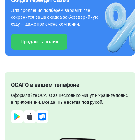
Скидка переедет с вами
Для продления подберём вариант, где
сохранится ваша скидка за безаварийную
езду — даже при смене компании.
Продлить полис
ОСАГО в вашем телефоне
Оформляйте ОСАГО за несколько минут и храните полис
в приложении. Все данные всегда под рукой.