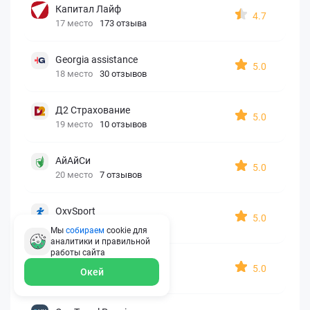
Капитал Лайф
4.7
17 место
173 отзыва
Georgia assistance
5.0
18 место
30 отзывов
Д2 Страхование
5.0
19 место
10 отзывов
АйАйСи
5.0
20 место
7 отзывов
OxySport
5.0
21 место
6 отзывов
Мы
собираем
cookie для
аналитики и правильной
работы
сайта
ERGO AXA
5.0
Окей
22 место
2 отзыва