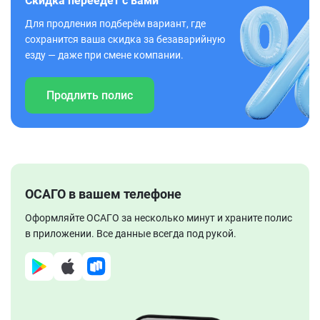
Скидка переедет с вами
Для продления подберём вариант, где
сохранится ваша скидка за безаварийную
езду — даже при смене компании.
Продлить полис
ОСАГО в вашем телефоне
Оформляйте ОСАГО за несколько минут и храните полис
в приложении. Все данные всегда под рукой.