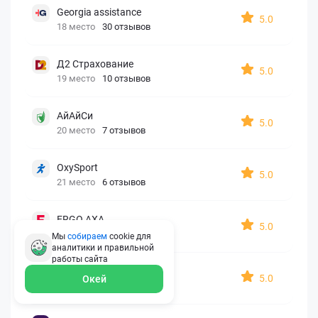
Georgia assistance
5.0
18 место
30 отзывов
Д2 Страхование
5.0
19 место
10 отзывов
АйАйСи
5.0
20 место
7 отзывов
OxySport
5.0
21 место
6 отзывов
ERGO AXA
5.0
22 место
2 отзыва
Мы
собираем
cookie для
аналитики и правильной
работы
сайта
Oxy Travel Premium
5.0
Окей
23 место
1 отзыв