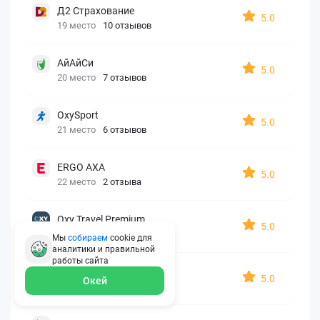
Д2 Страхование
5.0
19 место
10 отзывов
АйАйСи
5.0
20 место
7 отзывов
OxySport
5.0
21 место
6 отзывов
ERGO AXA
5.0
22 место
2 отзыва
Oxy Travel Premium
5.0
23 место
1 отзыв
Мы
собираем
cookie для
аналитики и правильной
работы
сайта
УралСиб
5.0
Окей
24 место
1 отзыв