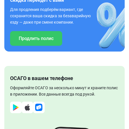
Скидка переедет с вами
Для продления подберём вариант, где
сохранится ваша скидка за безаварийную
езду — даже при смене компании.
Продлить полис
ОСАГО в вашем телефоне
Оформляйте ОСАГО за несколько минут и храните полис
в приложении. Все данные всегда под рукой.