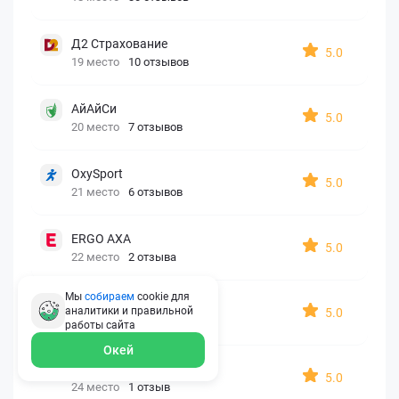
Д2 Страхование
5.0
19 место
10 отзывов
АйАйСи
5.0
20 место
7 отзывов
OxySport
5.0
21 место
6 отзывов
ERGO AXA
5.0
22 место
2 отзыва
Мы
собираем
cookie для
Oxy Travel Premium
аналитики и правильной
5.0
23 место
1 отзыв
работы
сайта
Окей
УралСиб
5.0
24 место
1 отзыв