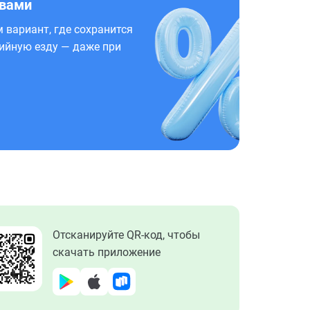
 вами
 вариант, где сохранится
ийную езду — даже при
Отсканируйте QR-код, чтобы
скачать приложение