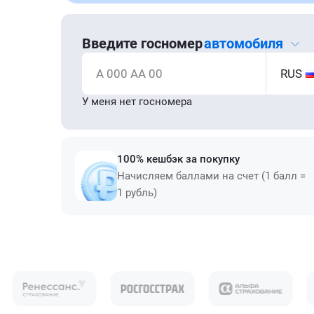
Введите госномер
автомобиля
А 000 АА 00
RUS
У меня нет госномера
100% кешбэк за покупку
Начисляем баллами на счет (1 балл =
1 рубль)