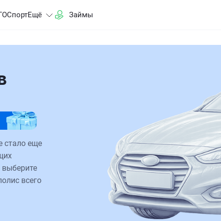
ГО
Спорт
Ещё
Займы
в
е стало еще
щих
 выберите
полис всего