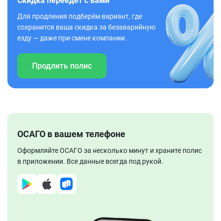
Скидка переедет с вами
Для продления подберём вариант, где
сохранится ваша скидка за безаварийную
езду — даже при смене компании.
Продлить полис
ОСАГО в вашем телефоне
Оформляйте ОСАГО за несколько минут и храните полис
в приложении. Все данные всегда под рукой.