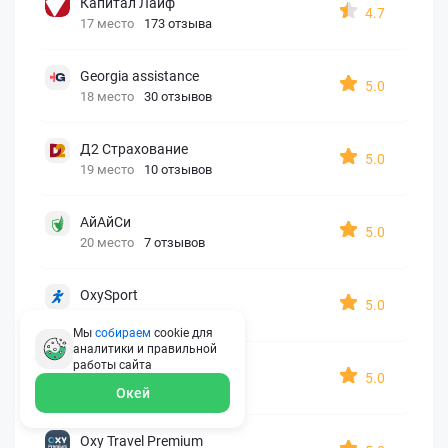
Капитал Лайф
4.7
17 место
173 отзыва
Georgia assistance
5.0
18 место
30 отзывов
Д2 Страхование
5.0
19 место
10 отзывов
АйАйСи
5.0
20 место
7 отзывов
OxySport
5.0
21 место
6 отзывов
Мы
собираем
cookie для
аналитики и правильной
работы
сайта
ERGO AXA
5.0
22 место
2 отзыва
Окей
Oxy Travel Premium