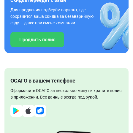
Скидка переедет с вами
Для продления подберём вариант, где
сохранится ваша скидка за безаварийную
езду — даже при смене компании.
Продлить полис
ОСАГО в вашем телефоне
Оформляйте ОСАГО за несколько минут и храните полис
в приложении. Все данные всегда под рукой.