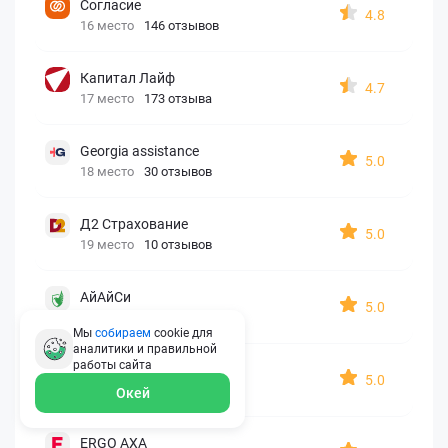
Согласие
4.8
16 место
146 отзывов
Капитал Лайф
4.7
17 место
173 отзыва
Georgia assistance
5.0
18 место
30 отзывов
Д2 Страхование
5.0
19 место
10 отзывов
АйАйСи
5.0
20 место
7 отзывов
Мы
собираем
cookie для
аналитики и правильной
работы
сайта
OxySport
5.0
21 место
6 отзывов
Окей
ERGO AXA