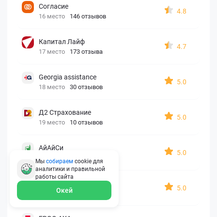
Согласие
4.8
16 место
146 отзывов
Капитал Лайф
4.7
17 место
173 отзыва
Georgia assistance
5.0
18 место
30 отзывов
Д2 Страхование
5.0
19 место
10 отзывов
АйАйСи
5.0
20 место
7 отзывов
Мы
собираем
cookie для
аналитики и правильной
работы
сайта
OxySport
5.0
Окей
21 место
6 отзывов