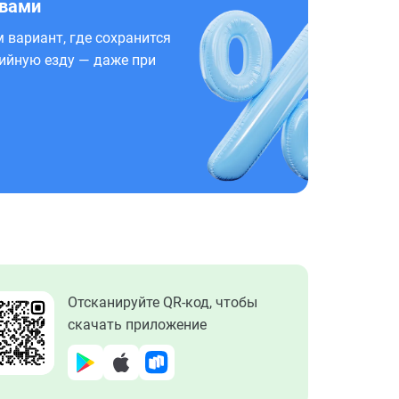
 вами
 вариант, где сохранится
ийную езду — даже при
Отсканируйте QR-код, чтобы
скачать приложение