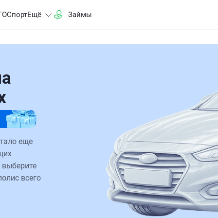
ГО
Спорт
Ещё
Займы
на
х
тало еще
щих
 выберите
полис всего