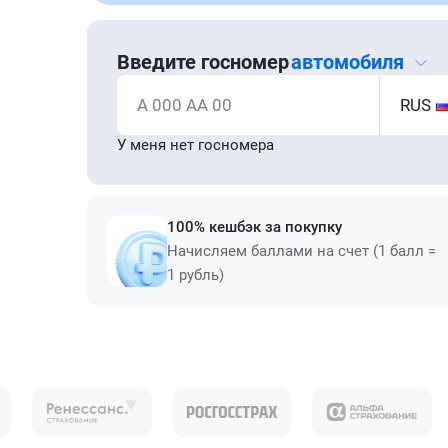
Введите госномер
автомобиля
А 000 АА 00
RUS
У меня нет госномера
100% кешбэк за покупку
Начисляем баллами на счет (1 балл =
1 рубль)