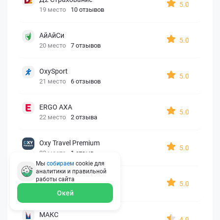
5.0
19 место
10 отзывов
АйАйСи
5.0
20 место
7 отзывов
OxySport
5.0
21 место
6 отзывов
ERGO AXA
5.0
22 место
2 отзыва
Oxy Travel Premium
5.0
23 место
1 отзыв
Мы
собираем
cookie для
аналитики и правильной
УралСиб
работы
сайта
5.0
24 место
1 отзыв
Окей
МАКС
4.9