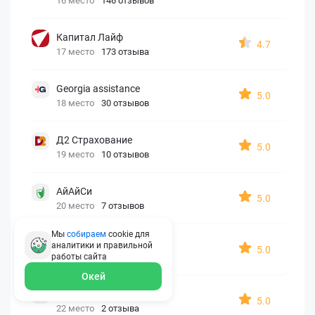
16 место
146 отзывов
Капитал Лайф
4.7
17 место
173 отзыва
Georgia assistance
5.0
18 место
30 отзывов
Д2 Страхование
5.0
19 место
10 отзывов
АйАйСи
5.0
20 место
7 отзывов
Мы
собираем
cookie для
OxySport
аналитики и правильной
5.0
21 место
6 отзывов
работы
сайта
Окей
ERGO AXA
5.0
22 место
2 отзыва