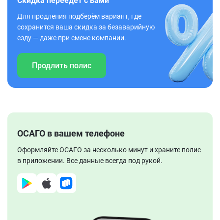
Скидка переедет с вами
Для продления подберём вариант, где
сохранится ваша скидка за безаварийную
езду — даже при смене компании.
Продлить полис
ОСАГО в вашем телефоне
Оформляйте ОСАГО за несколько минут и храните полис
в приложении. Все данные всегда под рукой.