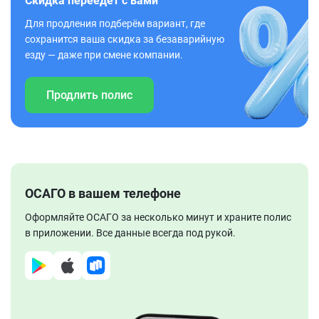
Скидка переедет с вами
Для продления подберём вариант, где
сохранится ваша скидка за безаварийную
езду — даже при смене компании.
Продлить полис
ОСАГО в вашем телефоне
Оформляйте ОСАГО за несколько минут и храните полис
в приложении. Все данные всегда под рукой.