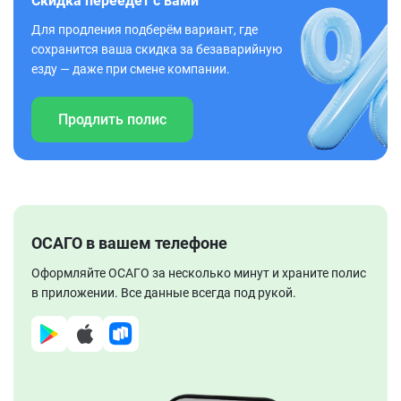
Скидка переедет с вами
Для продления подберём вариант, где
сохранится ваша скидка за безаварийную
езду — даже при смене компании.
Продлить полис
ОСАГО в вашем телефоне
Оформляйте ОСАГО за несколько минут и храните полис
в приложении. Все данные всегда под рукой.