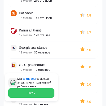
15 место
210 отзывов
Согласие
4.8
16 место
146 отзывов
Капитал Лайф
4.7
17 место
173 отзыва
Georgia assistance
5.0
18 место
30 отзывов
Д2 Страхование
5.0
19 место
10 отзывов
Мы
собираем
cookie для
АйАйСи
аналитики и правильной
5.0
работы
сайта
20 место
7 отзывов
Окей
OxySport
5.0
21 место
6 отзывов