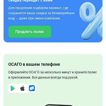
Скидка переедет с вами
Для продления подберём вариант, где
сохранится ваша скидка за безаварийную
езду — даже при смене компании.
Продлить полис
ОСАГО в вашем телефоне
Оформляйте ОСАГО за несколько минут и храните полис
в приложении. Все данные всегда под рукой.