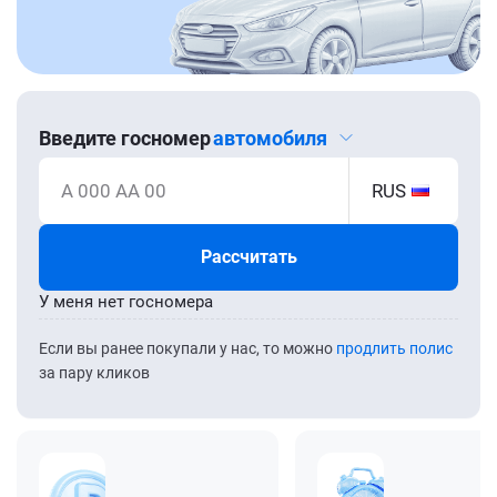
Введите госномер
автомобиля
А 000 АА 00
RUS
Рассчитать
У меня нет госномера
Если вы ранее покупали у нас, то можно
продлить полис
за пару кликов