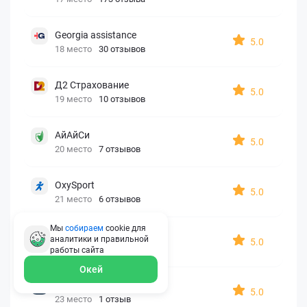
Georgia assistance
5.0
18 место
30 отзывов
Д2 Страхование
5.0
19 место
10 отзывов
АйАйСи
5.0
20 место
7 отзывов
OxySport
5.0
21 место
6 отзывов
Мы
собираем
cookie для
ERGO AXA
аналитики и правильной
5.0
22 место
2 отзыва
работы
сайта
Окей
Oxy Travel Premium
5.0
23 место
1 отзыв