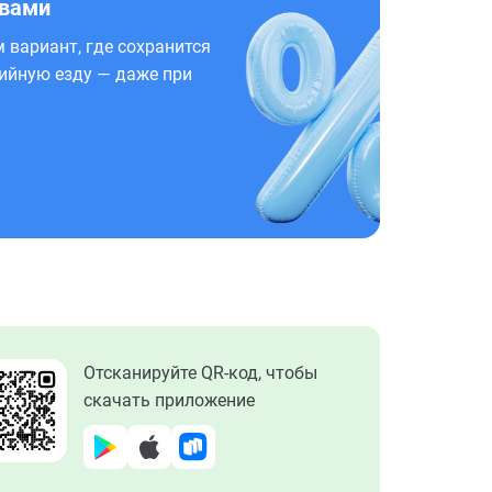
 вами
 вариант, где сохранится
ийную езду — даже при
Отсканируйте QR-код, чтобы
скачать приложение