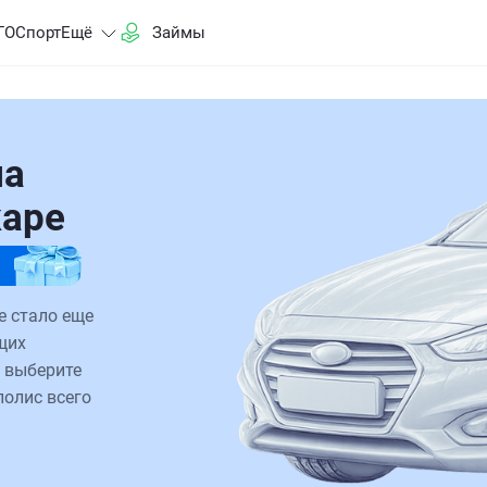
ГО
Спорт
Ещё
Займы
на
каре
е стало еще
щих
 выберите
полис всего