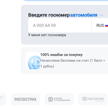
Введите госномер
автомобиля
А 000 АА 00
RUS
У меня нет госномера
100% кешбэк за покупку
Начисляем баллами на счет (1 балл =
1 рубль)