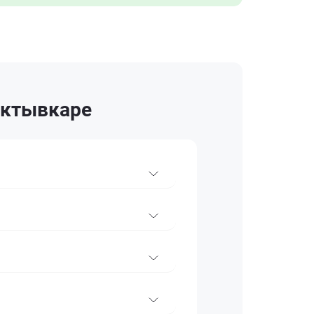
ыктывкаре