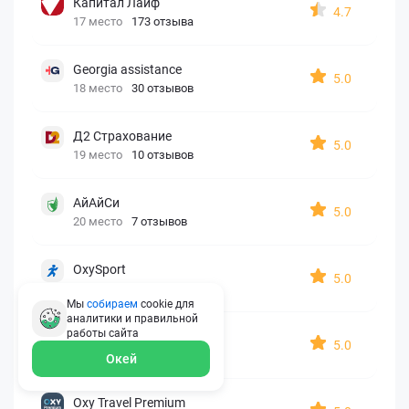
Капитал Лайф
4.7
17 место
173 отзыва
Georgia assistance
5.0
18 место
30 отзывов
Д2 Страхование
5.0
19 место
10 отзывов
АйАйСи
5.0
20 место
7 отзывов
OxySport
5.0
21 место
6 отзывов
Мы
собираем
cookie для
аналитики и правильной
работы
сайта
ERGO AXA
5.0
22 место
2 отзыва
Окей
Oxy Travel Premium