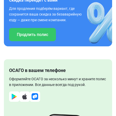
Скидка переедет с вами
Для продления подберём вариант, где
сохранится ваша скидка за безаварийную
езду — даже при смене компании.
Продлить полис
ОСАГО в вашем телефоне
Оформляйте ОСАГО за несколько минут и храните полис
в приложении. Все данные всегда под рукой.