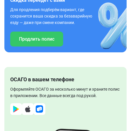
Скидка переедет с вами
Для продления подберём вариант, где
сохранится ваша скидка за безаварийную
езду — даже при смене компании.
Продлить полис
ОСАГО в вашем телефоне
Оформляйте ОСАГО за несколько минут и храните полис
в приложении. Все данные всегда под рукой.