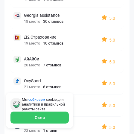
Georgia assistance
5.0
18 место
30 отзывов
Д2 Страхование
5.0
19 место
10 отзывов
АйАйСи
5.0
20 место
7 отзывов
OxySport
5.0
21 место
6 отзывов
Мы
собираем
cookie для
ERGO AXA
аналитики и правильной
5.0
22 место
2 отзыва
работы
сайта
Окей
Oxy Travel Premium
5.0
23 место
1 отзыв