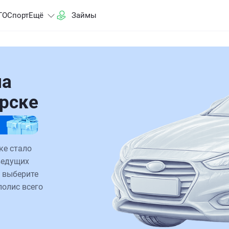
ГО
Спорт
Ещё
Займы
на
орске
ке стало
ведущих
 выберите
полис всего