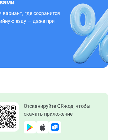
 вами
 вариант, где сохранится
ийную езду — даже при
Отсканируйте QR-код, чтобы
скачать приложение