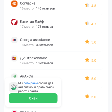
Согласие
4.8
16 место
146 отзывов
Капитал Лайф
4.7
17 место
173 отзыва
Georgia assistance
5.0
18 место
30 отзывов
Д2 Страхование
5.0
19 место
10 отзывов
АйАйСи
5.0
20 место
7 отзывов
Мы
собираем
cookie для
аналитики и правильной
работы
сайта
OxySport
5.0
Окей
21 место
6 отзывов