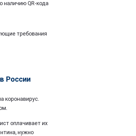
по наличию QR-кода
вующие требования
 в России
а коронавирус.
ом.
рист оплачивает их
нтина, нужно