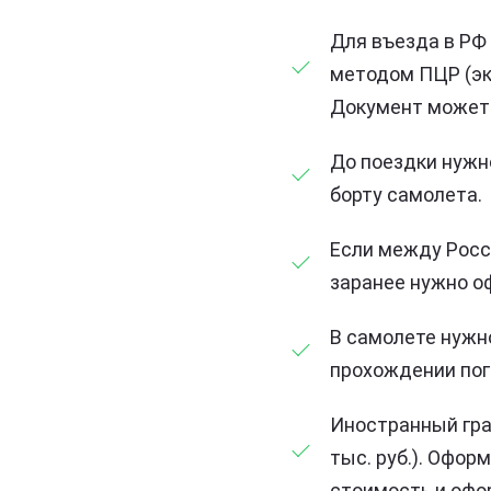
Для въезда в РФ
методом ПЦР (экс
Документ может 
До поездки нужн
борту самолета.
Если между Росс
заранее нужно о
В самолете нужн
прохождении пог
Иностранный гра
тыс. руб.). Офор
стоимость и офо