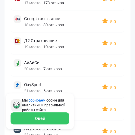
17 место
173 отзыва
Georgia assistance
5.0
18 место
30 отзывов
Д2 Страхование
5.0
19 место
10 отзывов
АйАйСи
5.0
20 место
7 отзывов
OxySport
5.0
21 место
6 отзывов
Мы
собираем
cookie для
аналитики и правильной
ERGO AXA
5.0
работы
сайта
22 место
2 отзыва
Окей
Oxy Travel Premium
5.0
23 место
1 отзыв